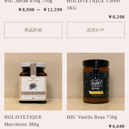
HIG Jarrah 450g 750g
HOLISTETIQUE Clover
1KG
￥8,900 ～ ￥12,399
￥8,200
商品詳細
品切れ中
HOLISTETIQUE
HIG Vanilla Bean 750g
Murchison 380g
￥6,600